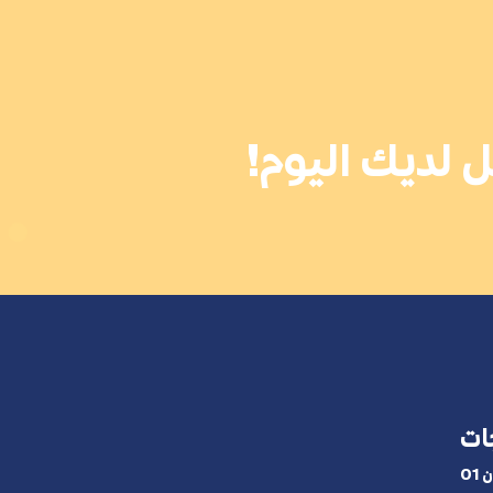
 لديك اليوم!
ات
01