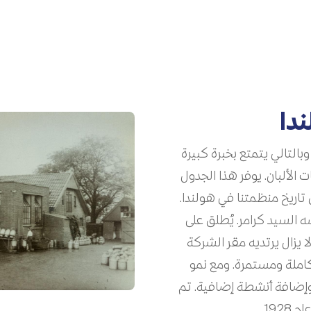
دا
نع تاريخًا يمتد لأكثر من 100 عام وبالتالي يتمتع بخبرة كبيرة
 الألبان. يوفر هذا الجدول
تاريخ منظمتنا في هولندا.
عام 1897 ، عندما أسسه السيد كرامر. يُطلق على
de Ve” ، وهو اسم لا يزال يرتديه مقر الشركة
كاملة ومستمرة. ومع نمو
 وإضافة أنشطة إضافية. تم
192