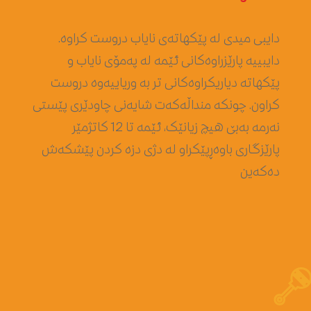
دایبی میدی لە پێکهاتەی نایاب دروست کراوە.
دایبییە پارێزراوەکانی ئێمە لە پەمۆی نایاب و
پێکهاتە دیاریکراوەکانی تر بە وریاییەوە دروست
کراون. چونکە منداڵەکەت شایەنی چاودێری پێستی
نەرمە بەبێ هیچ زیانێک، ئێمە تا 12 کاتژمێر
پارێزگاری باوەڕپێکراو لە دژی دزە کردن پێشکەش
دەکەین