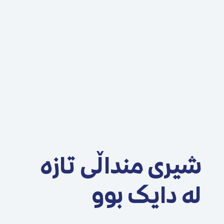
شیری منداڵی تازە
لە دایک بوو