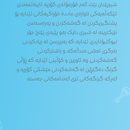
شیرپێدان بێت. ئەم فۆرمۆلەی کۆرپە تایبەتمەندی
تێکەڵەیەکی ناوازەی ماددە خۆراکیەکانی تێدایە بۆ
پشتگیریکردن لە گەشەکردن و پەرەسەندن.
نزیکترینە لە شیری دایک بەو پێیەی پێنج جۆر
نیوکلیۆتایدی تێدایە، کە بەرپرسن لە زیادکردنی
بەرگری لەشی منداڵەکە، و باشترکردنی
گەشەکردنی. وە تاورین و کۆڵینی تێدایە کە ڕۆڵی
گرنگ دەگێڕێن لە گەشەکردنی مێشکی کۆرپە و
ئەرکە گرنگەکانی تری ئەندامەکانی جەستە