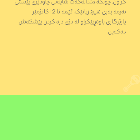
کراون. چونکە منداڵەکەت شایەنی چاودێری پێستی
نەرمە بەبێ هیچ زیانێک، ئێمە تا 12 کاتژمێر
پارێزگاری باوەڕپێکراو لە دژی دزە کردن پێشکەش
دەکەین