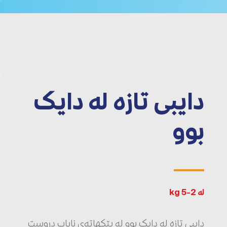
دایبی تازە لە دایک
بوو
لە 2-5 kg
دایبی تازە لە دایک بوو لە پێکهاتەی نایاب دروست