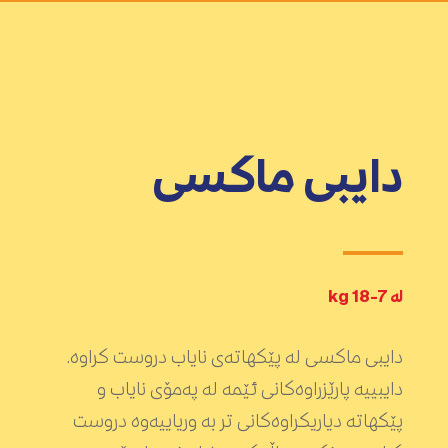
دایبی ماکسی
لە 7-18 kg
دایبی ماکسی لە پێکهاتەی نایاب دروست کراوە.
دایبییە پارێزراوەکانی ئێمە لە پەمۆی نایاب و
پێکهاتە دیاریکراوەکانی تر بە وریاییەوە دروست