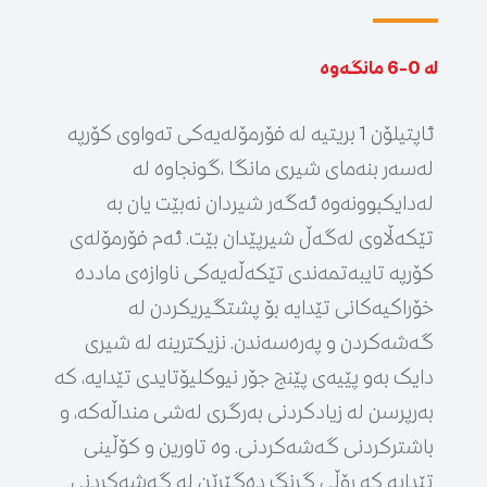
لە 0-6 مانگەوە
ئاپتیلۆن 1 بریتیە لە فۆرمۆلەیەکی تەواوی کۆرپە
لەسەر بنەمای شیری مانگا ،گونجاوە لە
لەدایکبوونەوە ئەگەر شیردان نەبێت یان بە
تێکەڵاوی لەگەڵ شیرپێدان بێت. ئەم فۆرمۆلەی
کۆرپە تایبەتمەندی تێکەڵەیەکی ناوازەی ماددە
خۆراکیەکانی تێدایە بۆ پشتگیریکردن لە
گەشەکردن و پەرەسەندن. نزیکترینە لە شیری
دایک بەو پێیەی پێنج جۆر نیوکلیۆتایدی تێدایە، کە
بەرپرسن لە زیادکردنی بەرگری لەشی منداڵەکە، و
باشترکردنی گەشەکردنی. وە تاورین و کۆڵینی
تێدایە کە ڕۆڵی گرنگ دەگێڕێن لە گەشەکردنی