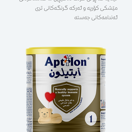
مێشکی کۆرپە و ئەرکە گرنگەکانی تری
ئەندامەکانی جەستە