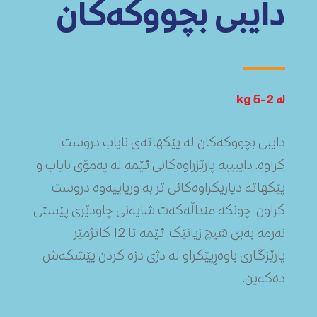
دایبی بچووکەکان
لە 2-5 kg
دایبی بچووکەکان لە پێکهاتەی نایاب دروست
کراوە. دایبییە پارێزراوەکانی ئێمە لە پەمۆی نایاب و
پێکهاتە دیاریکراوەکانی تر بە وریاییەوە دروست
کراون. چونکە منداڵەکەت شایەنی چاودێری پێستی
نەرمە بەبێ هیچ زیانێک، ئێمە تا 12 کاتژمێر
پارێزگاری باوەڕپێکراو لە دژی دزە کردن پێشکەش
دەکەین.