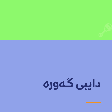
دایبی گەورە