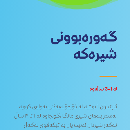
گەورەبوونی
شیرەکە
لە 1-3 ساڵەوە
ئاپتیلۆن 1 بریتیە لە فۆرمۆلەیەکی تەواوی کۆرپە
لەسەر بنەمای شیری مانگا ،گونجاوە لە ١ تا ٣ ساڵ
ئەگەر شیردان نەبێت یان بە تێکەڵاوی لەگەڵ