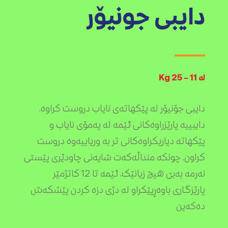
دایبی جونیۆر
لە 11 – 25 Kg
دایبی جۆنیۆر لە پێکهاتەی نایاب دروست کراوە.
دایبییە پارێزراوەکانی ئێمە لە پەمۆی نایاب و
پێکهاتە دیاریکراوەکانی تر بە وریاییەوە دروست
کراون. چونکە منداڵەکەت شایەنی چاودێری پێستی
نەرمە بەبێ هیچ زیانێک، ئێمە تا 12 کاتژمێر
پارێزگاری باوەڕپێکراو لە دژی دزە کردن پێشکەش
دەکەین