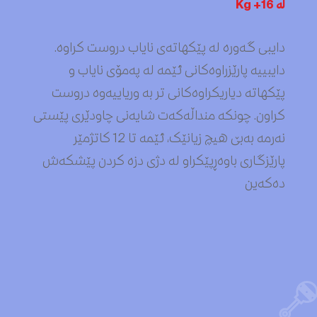
لە 16+ Kg
دایبی گەورە لە پێکهاتەی نایاب دروست کراوە.
دایبییە پارێزراوەکانی ئێمە لە پەمۆی نایاب و
پێکهاتە دیاریکراوەکانی تر بە وریاییەوە دروست
کراون. چونکە منداڵەکەت شایەنی چاودێری پێستی
نەرمە بەبێ هیچ زیانێک، ئێمە تا 12 کاتژمێر
پارێزگاری باوەڕپێکراو لە دژی دزە کردن پێشکەش
دەکەین