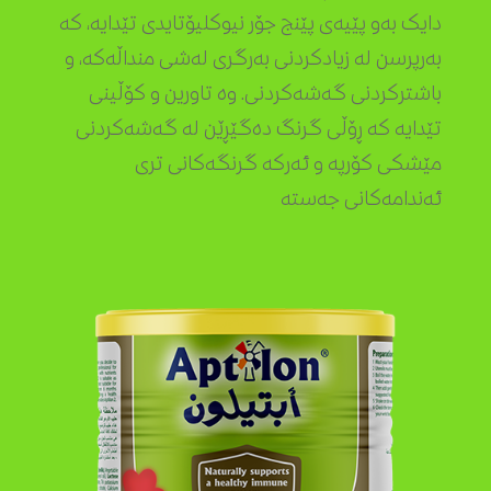
دایک بەو پێیەی پێنج جۆر نیوکلیۆتایدی تێدایە، کە
بەرپرسن لە زیادکردنی بەرگری لەشی منداڵەکە، و
باشترکردنی گەشەکردنی. وە تاورین و کۆڵینی
تێدایە کە ڕۆڵی گرنگ دەگێڕێن لە گەشەکردنی
مێشکی کۆرپە و ئەرکە گرنگەکانی تری
ئەندامەکانی جەستە