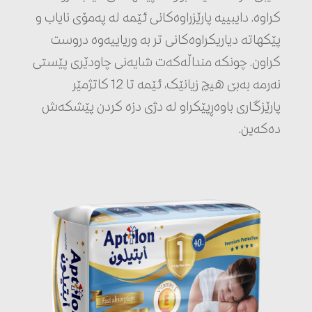
کراوە. دایبییە پارێزراوەکانی ئێمە لە پەمۆی نایاب و
پێکهاتە دیاریکراوەکانی تر بە وریاییەوە دروست
کراون. چونکە منداڵەکەت شایەنی چاودێری پێستی
نەرمە بەبێ هیچ زیانێک، ئێمە تا 12 کاتژمێر
پارێزگاری باوەڕپێکراو لە دژی دزە کردن پێشکەش
دەکەین.