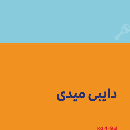
دایبی میدی
لەkg 4-9