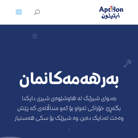
بەرهەمەکانمان
بەدوای شیرێک لە هاوشێوەی شیری دایکدا
بگەڕێ، خۆراکی تەواو بۆ ئەو منداڵانەی کە پێش‌
وەخت لەدایک دەبن، وە شیرێک بۆ سکی هەستیار
.