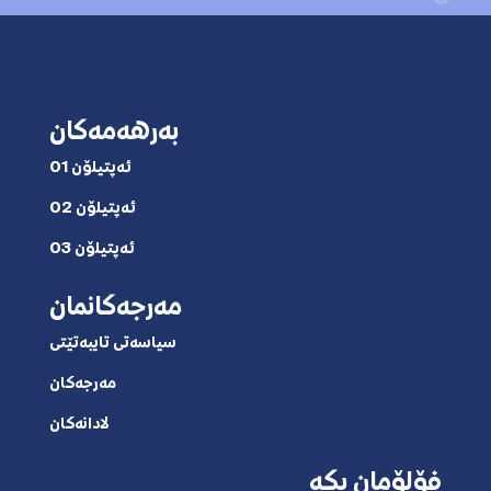
بەرهەمەکان
ئەپتیلۆن 01
ئەپتیلۆن 02
ئەپتیلۆن 03
مەرجەکانمان
سیاسەتی تایبەتێتی
مەرجەکان
لادانەکان
فۆلۆمان بکە