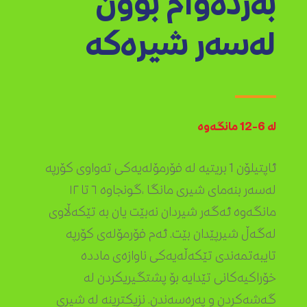
بەردەوام بوون
لەسەر شیرەکە
لە 6-12 مانگەوە
ئاپتیلۆن 1 بریتیە لە فۆرمۆلەیەکی تەواوی کۆرپە
لەسەر بنەمای شیری مانگا ،گونجاوە ٦ تا ١٢
مانگەوە ئەگەر شیردان نەبێت یان بە تێکەڵاوی
لەگەڵ شیرپێدان بێت. ئەم فۆرمۆلەی کۆرپە
تایبەتمەندی تێکەڵەیەکی ناوازەی ماددە
خۆراکیەکانی تێدایە بۆ پشتگیریکردن لە
گەشەکردن و پەرەسەندن. نزیکترینە لە شیری